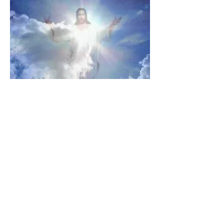
Aquele encara a vida terrena como a mais
importante, valorizando as sensações e
coisas materiais, sofre mais.
Previous
Next
Área Restrita
Nossa História
Espiritismo