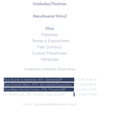
Unidades/Horários
Atendimento Virtual
Mais
Palestras
Temas e Expositores
Fale Conosco
Cursos Presenciais
Vibrações
Endereços Unidades Doutrinárias
Rua Duarte e Azevedo, 691, Santana/SP
(11) 2973-6579
Rua Vicente Melro, 878, Vila Galvão/Guarulhos
(11) 2452-5976
Rua Major Dantas Cortez, 276, Tucuruvi/SP
(11) 2201-3175
Av. André Luiz, 723, Picanço Guarulhos/SP
(11) 2457-773
3
E-mail:
centroespirita@nossolar.org.br