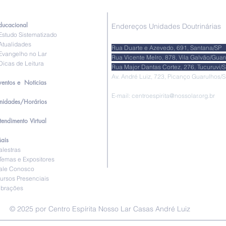
ducacional
Endereços Unidades Doutrinárias
studo Sistematizado
tualidades
Rua Duarte e Azevedo, 691, Santa
vangelho no Lar
Rua Vicente Melro, 878, Vila Galvão/Gu
icas de Leitura
Rua Major Dantas Cortez, 276, Tucur
Av. André Luiz, 723, Picanço Guarul
ventos e Noticias
E-mail:
centroespirita@nossolar.org.br
nidades/Horários
tendimento Virtual
ais
alestras
emas e Expositores
ale Conosco
ursos Presenciais
ibrações
© 2025 por Centro Espírita Nosso Lar Casas André Luiz