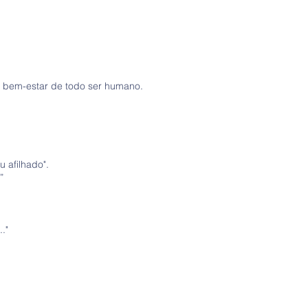
ao bem-estar de todo ser humano.
 afilhado".
...”
."