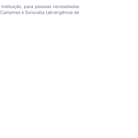
Instituição, para pessoas necessitadas
m Campinas e Sorocaba (abrangência de
RTOPÉDICO
ia Social do Conselho Doutrinário,
ecidas pela Instituição, são oferecidas
 equipamentos ortopédicos.
o: Seg e Sex das 08h às 15:h
ial: Ter e Sex das 10h às 11h.
: Ter e Sex das 10h às 11h.
recisar, para saber como funciona
fone
11 2456 - 8188
pp
55 11 99803-2124