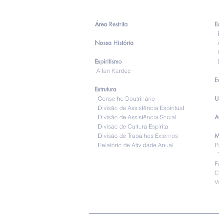
Área Restrita
E
E
Nossa História
A
E
Espiritismo
D
Allan Kardec
E
Estrutura
U
Conselho Doutrinário
Divisão de Assistência Espiritual
A
Divisão de Assistência Social
Divisão de Cultura Espírita
M
Divisão de Trabalhos Externos
Relatório de Atividade Anual
P
T
F
C
V