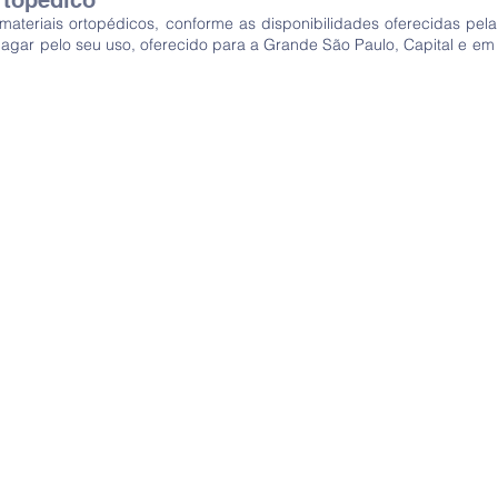
rtopédico
teriais ortopédicos, conforme as disponibilidades oferecidas pela 
gar pelo seu uso, oferecido para a Grande São Paulo, Capital e e
EMPRÉSTIMO DE MATERIAL O
Atividade da Divisão de Assistênc
conforme as disponibilidades ofer
para pessoas que necessitam de
- Reserva de material ortopédic
- Devolução de material de mater
- Retirada de material ortopédico
SETORES DE ATENDIMENTO - se p
Grande São Paulo/ Capital tele
whatsa