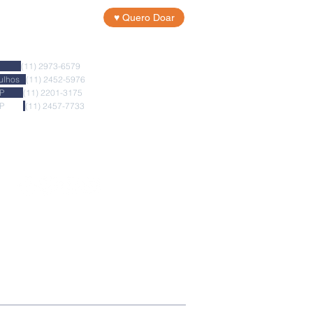
♥ Quero Doar
na/SP
(11) 2973-6579
arulhos
(11) 2452-5976
uvi/SP
(11) 2201-3175
hos/SP
(11) 2457-773
3