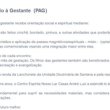
io à Gestante (PAG)
estante recebe orientação social e espiritual mediante:
 são feitos crochê, bordado, pintura, e outras atividades que poderã
ristãos e aplicação de passes magnéticos/espirituais – misto - (optat
tas comemorativas visando uma integração maior entre elas.
no de cada encontro;
o mês de gestação. Os filhos das gestantes também são beneficiados
recreação e evangelização.
 renda da Lanchonete da Unidade Doutrinária de Santana e pela rea
s anos, o Centro Espírita Nosso Lar Casas André Luiz a estendê-lo à
 fundamental para suprir as necessidades materiais, mas consider
rações.
uturo melhor.