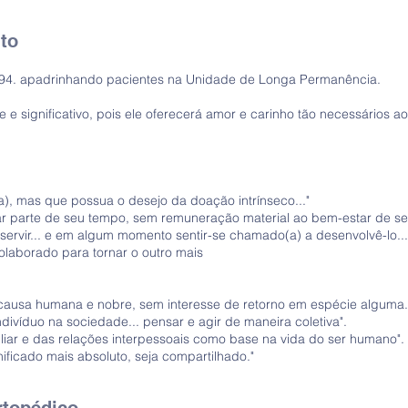
to
.994. apadrinhando pacientes na Unidade de Longa Permanência.
 e significativo, pois ele oferecerá amor e carinho tão necessários 
 (a), mas que possua o desejo da doação intrínseco..."
icar parte de seu tempo, sem remuneração material ao bem-estar de seu
de servir... e em algum momento sentir-se chamado(a) a desenvolvê-lo
 colaborado para tornar o outro mais
a causa humana e nobre, sem interesse de retorno em espécie alguma..
indivíduo na sociedade... pensar e agir de maneira coletiva".
amiliar e das relações interpessoais como base na vida do ser humano".
nificado mais absoluto, seja compartilhado."