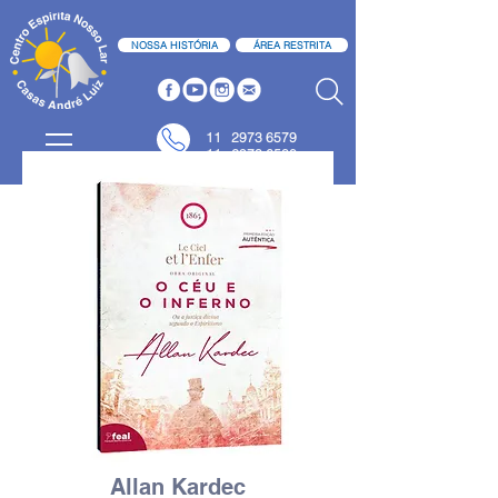
NOSSA HISTÓRIA
ÁREA RESTRITA
11
2973 6579
11 2973 6580
Allan Kardec