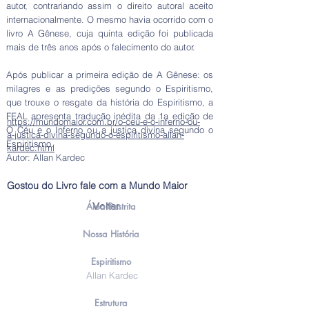
autor, contrariando assim o direito autoral aceito
internacionalmente. O mesmo havia ocorrido com o
livro A Gênese, cuja quinta edição foi publicada
mais de três anos após o falecimento do autor.
Após publicar a primeira edição de A Gênese: os
milagres e as predições segundo o Espiritismo,
que trouxe o resgate da história do Espiritismo, a
FEAL apresenta tradução inédita da 1a edição de
https://mundomaior.com.br/o-ceu-e-o-inferno-ou-
O Céu e o Inferno ou a justiça divina segundo o
a-justica-divina-segundo-o-espiritismo-allan-
Espiritismo.
kardec.html
Autor: Allan Kardec
Gostou do Livro fale com a Mundo Maior
Área Restrita
Voltar
Nossa História
Espiritismo
Allan Kardec
Estrutura