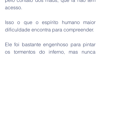
pelo contato dos maus, que lá não têm
acesso.
Isso o que o espírito humano maior
dificuldade encontra para compreender.
Ele foi bastante engenhoso para pintar
os tormentos do inferno, mas nunca
pôde imaginar as alegrias do céu.
Por quê? Porque, sendo inferior, só há
experimentado dores e misérias, jamais
entreviu as claridades celestes; não
pode, pois, falar do que não conhece.
PROGRESSÃO DOS MUNDOS
O progresso é uma das leis da natureza.
A própria destruição, que parece o fim
das coisas, é o meio de chegar, pela