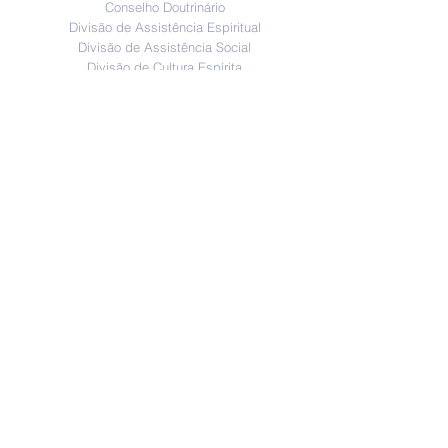
Conselho Doutrinário
Divisão de Assistência Espiritual
Divisão de Assistência Social
Divisão de Cultura Espírita
Divisão de Trabalhos Externos
Relatório de Atividade Anual
Educacional
Estudo Sistematizado
Atualidades
Evangelho no Lar
Dicas de Leitura
Eventos e Noticias
Unidades/Horários
Atendimento Virtual
Mais
Palestras