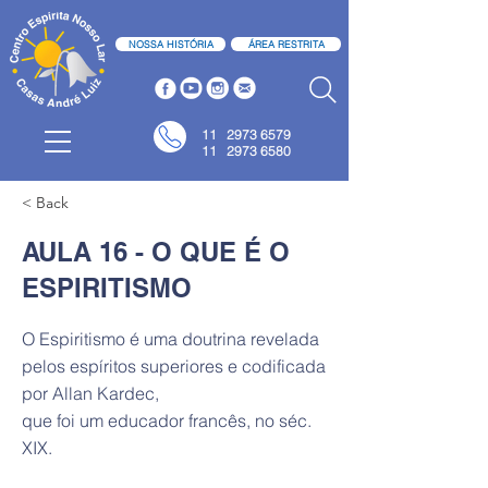
NOSSA HISTÓRIA
ÁREA RESTRITA
11
2973 6579
11 2973 6580
< Back
AULA 16 - O QUE É O
ESPIRITISMO
O Espiritismo é uma doutrina revelada
pelos espíritos superiores e codificada
por Allan Kardec,
que foi um educador francês, no séc.
XIX.