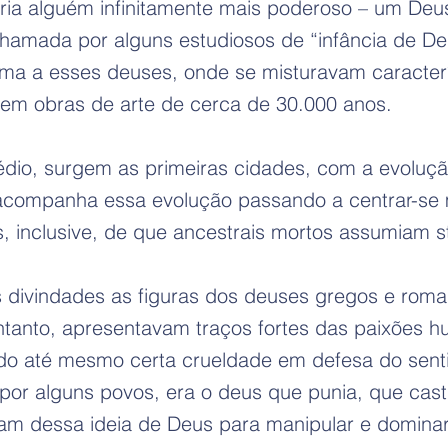
veria alguém infinitamente mais poderoso – um Deus
, chamada por alguns estudiosos de “infância de De
a a esses deuses, onde se misturavam caracterí
 em obras de arte de cerca de 30.000 anos.
dio, surgem as primeiras cidades, com a evolução
 acompanha essa evolução passando a centrar-se
s, inclusive, de que ancestrais mortos assumiam s
divindades as figuras dos deuses gregos e roman
tanto, apresentavam traços fortes das paixões h
o até mesmo certa crueldade em defesa do sentid
r alguns povos, era o deus que punia, que casti
taram dessa ideia de Deus para manipular e domina