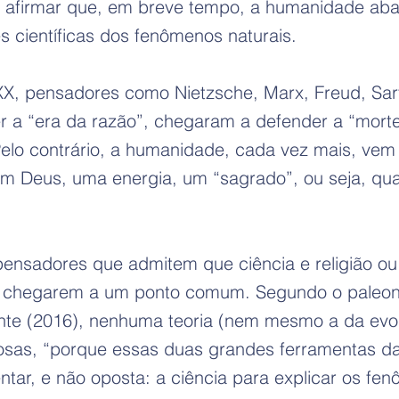
 afirmar que, em breve tempo, a humanidade aban
s científicas dos fenômenos naturais.
XX, pensadores como Nietzsche, Marx, Freud, Sart
ser a “era da razão”, chegaram a defender a “mort
Pelo contrário, a humanidade, cada vez mais, ve
m Deus, uma energia, um “sagrado”, ou seja, qua
 pensadores que admitem que ciência e religião ou
 chegarem a um ponto comum. Segundo o paleon
ante (2016), nenhuma teoria (nem mesmo a da evo
iosas, “porque essas duas grandes ferramentas
ar, e não oposta: a ciência para explicar os fenô