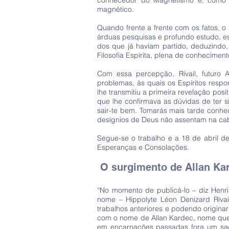
conhecedor do Magnetismo e, como o
magnético.
Quando frente a frente com os fatos, 
árduas pesquisas e profundo estudo, ess
dos que já haviam partido, deduzindo,
Filosofia Espírita, plena de conhecimen
Com essa percepção, Rivail, futuro A
problemas, às quais os Espíritos resp
lhe transmitiu a primeira revelação p
que lhe confirmava as dúvidas de ter s
sair-te bem. Tomarás mais tarde conheci
desígnios de Deus não assentam na c
Segue-se o trabalho e a 18 de abril de
Esperanças e Consolações.
O surgimento de Allan Ka
“No momento de publicá-lo – diz Henr
nome – Hippolyte Léon Denizard Riva
trabalhos anteriores e podendo originar
com o nome de Allan Kardec, nome que, s
em encarnações passadas fora um sac