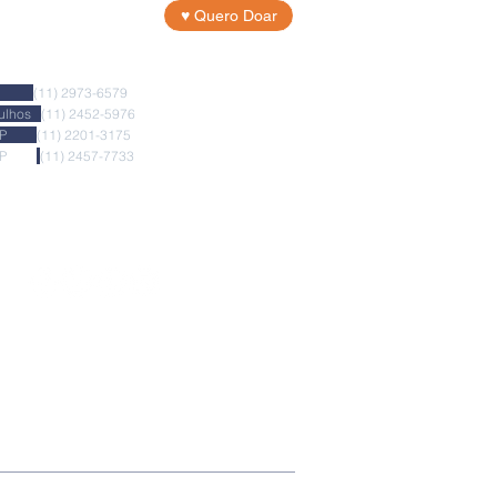
♥ Quero Doar
na/SP
(11) 2973-6579
arulhos
(11) 2452-5976
uvi/SP
(11) 2201-3175
hos/SP
(11) 2457-773
3