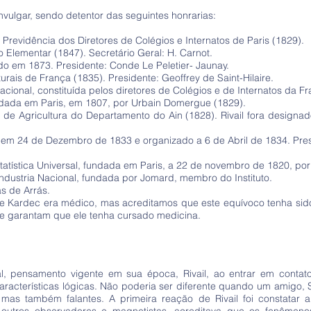
nvulgar, sendo detentor das seguintes honrarias:
revidência dos Diretores de Colégios e Internatos de Paris (1829).
 Elementar (1847). Secretário Geral: H. Carnot.
do em 1873. Presidente: Conde Le Peletier- Jaunay.
ais de França (1835). Presidente: Geoffrey de Saint-Hilaire.
onal, constituída pelos diretores de Colégios e de Internatos da Fr
dada em Paris, em 1807, por Urbain Domergue (1829).
e Agricultura do Departamento do Ain (1828). Rivail fora designa
ado em 24 de Dezembro de 1833 e organizado a 6 de Abril de 1834. P
atística Universal, fundada em Paris, a 22 de novembro de 1820, po
ndustria Nacional, fundada por Jomard, membro do Instituto.
s de Arrás.
ue Kardec era médico, mas acreditamos que este equívoco tenha si
que garantam que ele tenha cursado medicina.
l, pensamento vigente em sua época, Rivail, ao entrar em conta
características lógicas. Não poderia ser diferente quando um amigo, Sr
as também falantes. A primeira reação de Rivail foi constatar a