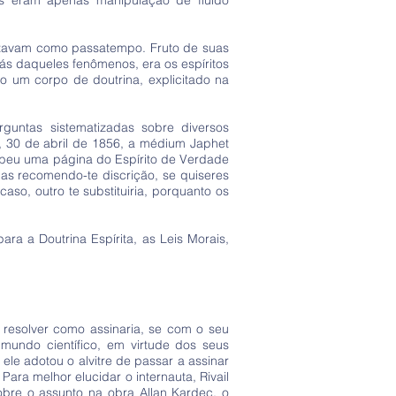
s eram apenas manipulação de fluido
lizavam como passatempo. Fruto de suas
rás daqueles fenômenos, era os espíritos
do um corpo de doutrina, explicitado na
rguntas sistematizadas sobre diversos
, 30 de abril de 1856, a médium Japhet
cebeu uma página do Espírito de Verdade
mas recomendo-te discrição, se quiseres
aso, outro te substituiria, porquanto os
ra a Doutrina Espírita, as Leis Morais,
 resolver como assinaria, se com o seu
undo científico, em virtude dos seus
ele adotou o alvitre de passar a assinar
ara melhor elucidar o internauta, Rivail
re o assunto na obra Allan Kardec, o