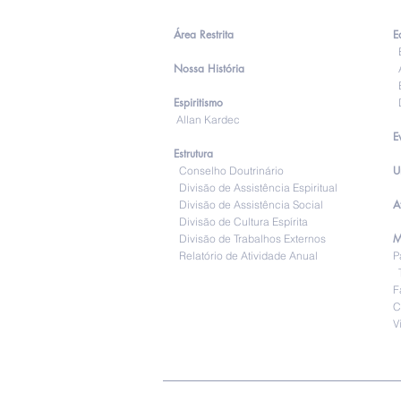
Área Restrita
E
E
Nossa História
A
E
Espiritismo
D
Allan Kardec
E
Estrutura
U
Conselho Doutrinário
Divisão de Assistência Espiritual
A
Divisão de Assistência Social
Divisão de Cultura Espírita
M
Divisão de Trabalhos Externos
Relatório de Atividade Anual
P
T
F
C
V