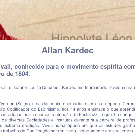
Allan Kardec
ivail, conhecido para o movimento espírita co
ro de 1804.
ivail e Jeanne Louise Duhamel, Kardec em tenra idade revelou uma int
de Yverdon (Suíça), uma das mais renomadas escolas da época. Cerca
o Codificador do Espiritismo, aos 14 anos ensinava o que aprend
emas educacionais chamou a atenção de Pestalozzi, o que lhe conqui
de diversas Sociedades e Institutos durante sua carreira de profes
de extrema erudição. Viveu numa época em que os estudos ganha
, o trabalho da Codificação ser realizado, notadamente em seu tempo.