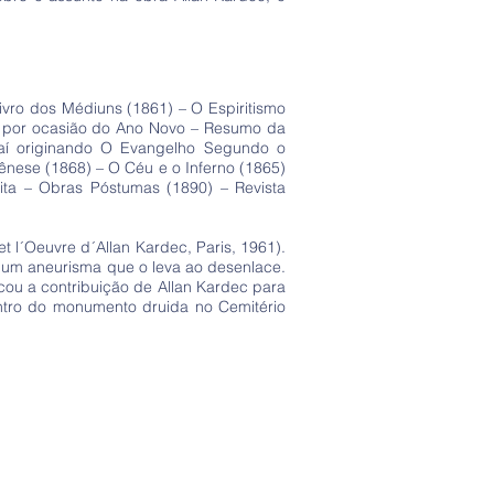
Livro dos Médiuns (1861) – O Espiritismo
s por ocasião do Ano Novo – Resumo da
daí originando O Evangelho Segundo o
ênese (1868) – O Céu e o Inferno (1865)
ita – Obras Póstumas (1890) – Revista
t l´Oeuvre d´Allan Kardec, Paris, 1961).
 um aneurisma que o leva ao desenlace.
cou a contribuição de Allan Kardec para
entro do monumento druida no Cemitério