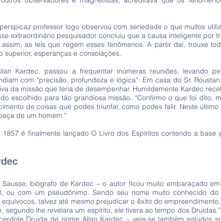
utros observadores e magnetistas, acreditava que os fenômeno
o perspicaz professor logo observou com seriedade o que muitos uti
e extraordinário pesquisador concluiu que a causa inteligente por t
 assim, as leis que regem esses fenômenos. A partir daí, trouxe to
to superior, esperanças e consolações.
llan Kardec, passou a frequentar inúmeras reuniões, levando pe
ondiam com “precisão, profundeza e lógica”. Em casa do Sr. Roustan
ositiva da missão que teria de desempenhar. Humildemente Kardec re
ido escolhido para tão grandiosa missão. “Confirmo o que foi dito, 
mento de coisas que podes triunfar, como podes falir. Neste último c
abeça de um homem.”
 1857 é finalmente lançado O Livro dos Espíritos contendo a base pa
rdec
i Sausse, biógrafo de Kardec – o autor ficou muito embaraçado em
il, ou com um pseudônimo. Sendo seu nome muito conhecido do m
 equívocos, talvez até mesmo prejudicar o êxito do empreendimento, 
egundo lhe revelara um espírito, ele tivera ao tempo dos Druidas.” P
erdote Druida de nome Allan Kardec – veja-se também estudos sob