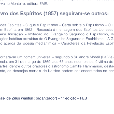
valho Monteiro, editora EME.
vro dos Espíritos (1857) seguiram-se outros:
ões Espíritas – O que é Espiritismo – Carta sobre o Espiritismo – O 
em Espírita em 1862 – Resposta à mensagem dos Espíritos Lionese
meira Iniciação – Imitação do Evangelho Segundo o Espiritismo, 
ções inéditas extraídas de O Evangelho Segundo o Espiritismo – A G
do acerca da poesia medianímica – Caracteres da Revelação Espír
ornara-se um homem universal – segundo o Sr. André Moreil (La Vie e
cia, em 31 de março de 1869, aos 65 anos incompletos, é vítima de
rtre, dentre outros oradores o astrônomo Camille Flammarion, desta
lmente, os despojos mortais de Kardec podem ser encontrados no c
ias- de Zêus Wantuil ( organizador) – 1ª edição – FEB