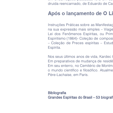
druida reencarnado, de Eduardo de Car
Após o lançamento de O Li
Instruções Práticas sobre as Manifestaç
na sua expressão mais simples – Viag
Lei dos Fenômenos Espíritas, ou Pri
Espiritismo (1864)- Coleção de composi
– Coleção de Preces espíritas – Estu
Espírita.
Nos seus últimos anos de vida, Kardec t
Em preparativos de mudança de residên
Em seu enterro, no Cemitério de Montma
o mundo científico e filosófico. Atua
Père-Lachaise, em Paris.
Bibliografia
Grandes Espíritas do Brasil – 53 biograf