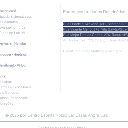
ducacional
Endereços Unidades Doutrinárias
studo Sistematizado
tualidades
Rua Duarte e Azevedo, 691, Santa
vangelho no Lar
Rua Vicente Melro, 878, Vila Galvão/Gu
icas de Leitura
Rua Major Dantas Cortez, 276, Tucur
Av. André Luiz, 723, Picanço Guarul
ventos e Noticias
E-mail:
centroespirita@nossolar.org.br
nidades/Horários
tendimento Virtual
ais
alestras
emas e Expositores
ale Conosco
ursos Presenciais
ibrações
© 2025 por Centro Espírita Nosso Lar Casas André Luiz