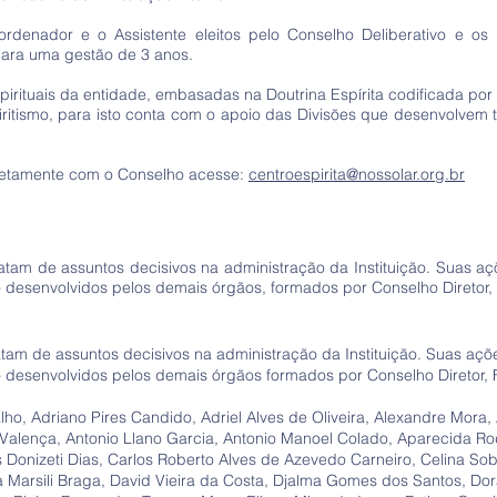
enador e o Assistente eleitos pelo Conselho Deliberativo e os 
para uma gestão de 3 anos.
irituais da entidade, embasadas na Doutrina Espírita codificada por
iritismo, para isto conta com o apoio das Divisões que desenvolvem 
iretamente com o Conselho acesse:
centroespirita@nossolar.org.br
am de assuntos decisivos na administração da Instituição. Suas aç
 desenvolvidos pelos demais órgãos, formados por Conselho Diretor, F
am de assuntos decisivos na administração da Instituição. Suas açõe
 desenvolvidos pelos demais órgãos formados por Conselho Diretor, F
ho, Adriano Pires Candido, Adriel Alves de Oliveira, Alexandre Mora
o Valença, Antonio Llano Garcia, Antonio Manoel Colado, Aparecida 
 Donizeti Dias, Carlos Roberto Alves de Azevedo Carneiro, Celina Sob
 Marsili Braga, David Vieira da Costa, Djalma Gomes dos Santos, Do