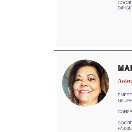
COORD
DIRIGE
MA
Assist
EMPRES
GIOVAN
CONSE
COORD
PASSIS