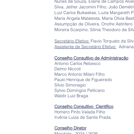
Nunes de Souza, Elaine de Campos Alves,
Silva, Jether Jacomini Filho, João Demét
Luiz Carlos Buikaskas, Luzia Margareth
Maria Angela Malatesta, Maria Olívia Ba
Assumpção de Oliveira, Onofre Astínfero 
Moreira Scarpino, Sônia Theodoro da Sil
Secretário Efetivo:
Flavio Torquato da Sil
Assistente de Secretário Efetivo:
Adriana 
Conselho Consultivo de Administração
Antonio Carlos Rebesco
Delmo Niccoli
Marco Antonio Milani Filho
Paulo Henrique de Figueiredo
Silvio Simonagio
Sylvio Domingos Pellicano
Waldir Luiz Braga
Conselho Consultivo Científico
Homero Pinto Valada Filho
Irvênia Luiza de Santis Prada
Conselho Diretor
Mandato: 2024 / 2026