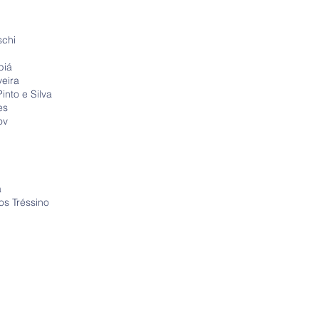
schi
piá
veira
into e Silva
ves
ov
ta
los Tréssino