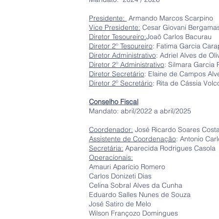
Presidente:
Armando Marcos Scarpino
Vice Presidente:
Cesar Giovani Bergama
Diretor Tesoureiro:
Joaõ Carlos Bacurau
Diretor 2º Tesoureiro
: Fatima Garcia Cara
Diretor Administrativo
: Adriel Alves de Oli
Diretor 2º Administrativo
: Silmara Garcia P
Diretor Secretário
: Elaine de Campos Al
Diretor 2º Secretário
: Rita de Cássia Volc
Conselho Fiscal
Mandato: abril/2022 a abril/2025
Coordenador:
José Ricardo Soares Cos
Assistente de Coordenação
: Antonio Car
Secretária:
Aparecida Rodrigues Casola
Operacionais:
Amauri Aparício Romero
Carlos Donizeti Dias
Celina Sobral Alves da Cunha
Eduardo Salles Nunes de Souza
José Satiro de Melo
Wilson Françozo Domingues