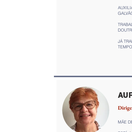
AUXILI
GALVÃ
TRABA
DOUTRI
JÁ TRA
TEMPO
AU
Dirige
MÃE DE