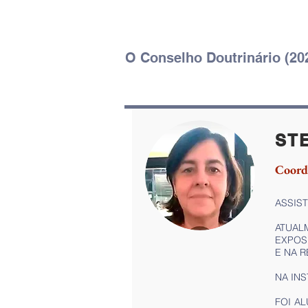
O Conselho Doutrinário (20
ST
Coord
ASSIST
ATUAL
EXPOS
E NA R
NA INS
FOI A