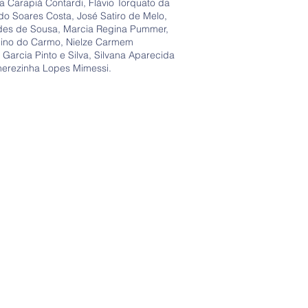
 Carapiá Contardi, Flávio Torquato da
rdo Soares Costa, José Satiro de Melo,
des de Sousa, Marcia Regina Pummer,
elino do Carmo, Nielze Carmem
Garcia Pinto e Silva, Silvana Aparecida
Therezinha Lopes Mimessi.