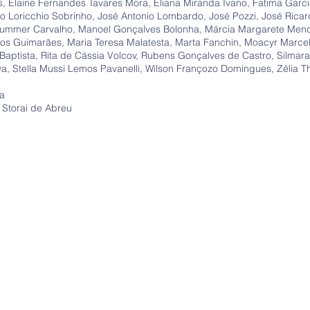
 Elaine Fernandes Tavares Mora, Eliana Miranda Ivano, Fatima Garcia
rio Loricchio Sobrinho, José Antonio Lombardo, José Pozzi, José Rica
 Pummer Carvalho, Manoel Gonçalves Bolonha, Márcia Margarete Men
stos Guimarães, Maria Teresa Malatesta, Marta Fanchin, Moacyr Marc
Baptista, Rita de Cássia Volcov, Rubens Gonçalves de Castro, Silmara 
va, Stella Mussi Lemos Pavanelli, Wilson Françozo Domingues, Zélia 
va
Storai de Abreu