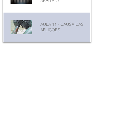
ARBÍTRIO
AULA 11 - CAUSA DAS
AFLIÇÕES
© 2021 par Centro Espírita Nosso Lar
Casas André Luiz
© 2021 par Centro Espírita Nosso Lar
Casas André Luiz
Adresses des unités doctrinales
Rua Duarte e Azevedo, 691, Santana/SP
(11) 2973-6579
Rua Vicente Melro, 878, Vila Galvão/Guarulhos
(11) 2452-5976
Rua Major Dantas Cortez, 276, Tucuruvi/SP
(11) 2201-3175
Av. Nova Cantareira, 3050, Tucuruvi/SP
(11) 2203-3222
Av. André Luiz, 723, Picanço Guarulhos/SP
(11) 2457-773
3
Courriel :
centroespirita@nossolar.org.br