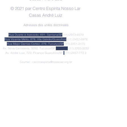
© 2021 par Centro Espírita Nosso Lar
Casas André Luiz
Adresses des unités doctrinales
Rua Duarte e Azevedo, 691, Santana/SP
(11) 2973-6579
Rua Vicente Melro, 878, Vila Galvão/Guarulhos
(11) 2452-5976
Rua Major Dantas Cortez, 276, Tucuruvi/SP
(11) 2201-3175
Av. Nova Cantareira, 3050, Tucuruvi/SP
(11) 2203-3222
Av. André Luiz, 723, Picanço Guarulhos/SP
(11) 2457-773
3
Courriel :
centroespirita@nossolar.org.br
♥ Quero Doar