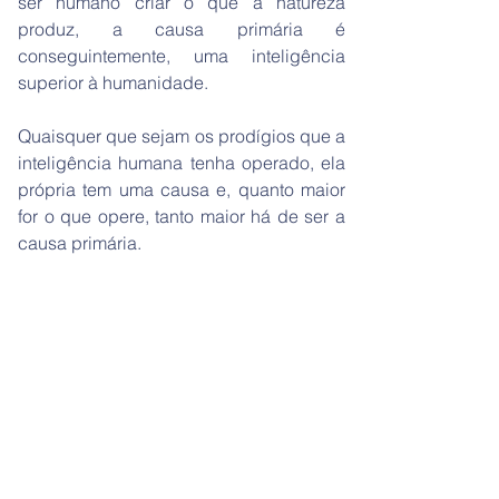
ser humano criar o que a natureza
produz, a causa primária é
conseguintemente, uma inteligência
superior à humanidade.
Quaisquer que sejam os prodígios que a
inteligência humana tenha operado, ela
própria tem uma causa e, quanto maior
for o que opere, tanto maior há de ser a
causa primária.
Aquela Inteligência Superior é que é a
Causa Primária de todas as coisas, seja
qual for o nome que lhe deem.”
A insuperável estrutura da natureza,
tanto nas coisas muito grandes como
estrelas e planetas, como nas coisas
muito pequenas como o mundo