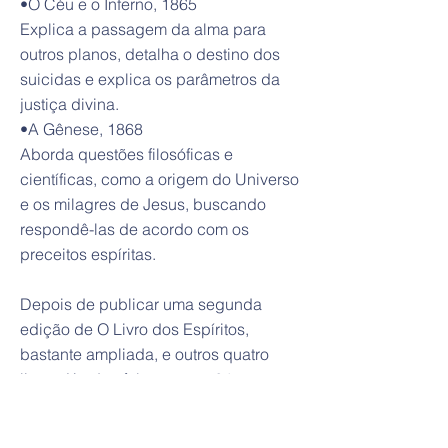
•O Céu e o Inferno, 1865
Explica a passagem da alma para
outros planos, detalha o destino dos
suicidas e explica os parâmetros da
justiça divina.
•A Gênese, 1868
Aborda questões filosóficas e
científicas, como a origem do Universo
e os milagres de Jesus, buscando
respondê-las de acordo com os
preceitos espíritas.
Depois de publicar uma segunda
edição de O Livro dos Espíritos,
bastante ampliada, e outros quatro
livros, Kardec faleceu, aos 64 anos,
por volta das 11h de 31 de março de
1869, quando um aneurisma se