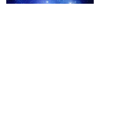
A vida futura deveria ser uma das
principais preocupações do homem na
Terra.
Previous
Next
Área Restrita
Nossa História
Espiritismo
Allan Kardec
Estrutura