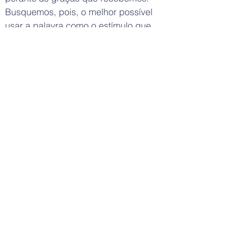
Busquemos, pois, o melhor possível
usar a palavra como o estímulo que
edifica, o pensamento como a mola
que eleva e o sentimento como a
compreensão, que aumentando o
nosso, aumenta amor à nossa volta.
Nos aceitando como somos, Deus
nos dá a cada dia novas
oportunidades para que sejamos
como devemos.
Para complementar o texto assista o
Programa Rádio Revista com o
tema:
https://www.youtube.com/watch?