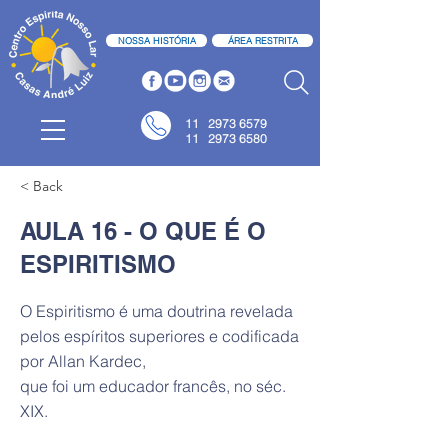
NOSSA HISTÓRIA
ÁREA RESTRITA
11
2973 6579
11 2973 6580
< Back
AULA 16 - O QUE É O
ESPIRITISMO
O Espiritismo é uma doutrina revelada
pelos espíritos superiores e codificada
por Allan Kardec,
que foi um educador francês, no séc.
XIX.