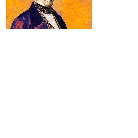
"Fé inabalável só o é a que pode encarar
frente a frente à razão, em todas as
épocas da Humanidade".
Previous
Next
© 2021 par Centro Espírita Nosso Lar
Casas André Luiz
© 2021 par Centro Espírita Nosso Lar
Casas André Luiz
Adresses des unités doctrinales
Rua Duarte e Azevedo, 691, Santana/SP
(11) 2973-6579