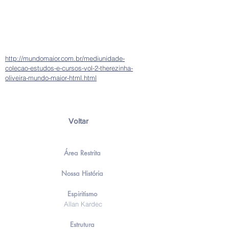
http://mundomaior.com.br/mediunidade-
colecao-estudos-e-cursos-vol-2-therezinha-
oliveira-mundo-maior-html.html
Voltar
Área Restrita
Nossa História
Espiritismo
Allan Kardec
Estrutura