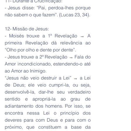
11- Durante a Crucificação:
- Jesus disse: “Pai, perdoa-lhes porque
não sabem o que fazem”. (Lucas 23, 34).
12- Missão de Jesus:
- Moisés trouxe a 1ª Revelação → A
primeira Revelação dá relevância ao
“Olho por olho e dente por dente”.
- Jesus trouxe a 2ª Revelação → Fala do
Amor incondicionado, estendendo-o até
ao Amor ao Inimigo.
“Jesus não veio destruir a Lei” → a Lei
de Deus; ele veio cumpri-la, ou seja,
desenvolvê-la, dar-lhe seu verdadeiro
sentido e apropriá-la ao grau de
adiantamento dos homens. Por isso, se
encontra nessa Lei o princípio dos
deveres para com Deus e para com o
próximo, que constituem a base da