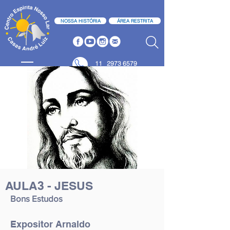
NOSSA HISTÓRIA
ÁREA RESTRITA
11
2973 6579
11 2973 6580
AULA3 - JESUS
Bons Estudos
Expositor Arnaldo