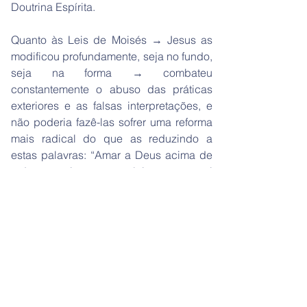
Doutrina Espírita.
Quanto às Leis de Moisés → Jesus as
modificou profundamente, seja no fundo,
seja na forma → combateu
constantemente o abuso das práticas
exteriores e as falsas interpretações, e
não poderia fazê-las sofrer uma reforma
mais radical do que as reduzindo a
estas palavras: “Amar a Deus acima de
todas as coisas e ao próximo como a si
mesmo”.
E dizendo: “Está aí toda a lei os
profetas”.
Jesus veio trazer uma mensagem
embasa na igualdade, na fraternidade,
na justiça, no perdão e no amor...
Veio ensinar: