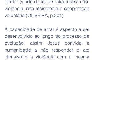
dente” (vindo da lei de Talião) pela não-
violência, não resistência e cooperação
voluntária (OLIVEIRA, p.201).
A capacidade de amar é aspecto a ser
desenvolvido ao longo do processo de
evolução, assim Jesus convida a
humanidade a não responder o ato
ofensivo e a violência com a mesma
reação, mas, ao contrário, ensina o
caminho do entendimento, da
compreensão e da tolerância,
características que permitem ao homem
o aprendizado do amor.
O AMOR AO PRÓXIMO
Jesus transforma o “amarás o teu
próximo e aborrecerás o teu inimigo” em
amor até aos inimigos, orando por eles e