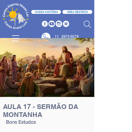
NOSSA HISTÓRIA
ÁREA RESTRITA
11
2973 6579
11 2973 6580
AULA 17 - SERMÃO DA
MONTANHA
Bons Estudos