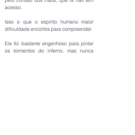
pelo contato dos maus, que lá não têm
acesso.
Isso o que o espírito humano maior
dificuldade encontra para compreender.
Ele foi bastante engenhoso para pintar
os tormentos do inferno, mas nunca
pôde imaginar as alegrias do céu.
Por quê? Porque, sendo inferior, só há
experimentado dores e misérias, jamais
entreviu as claridades celestes; não
pode, pois, falar do que não conhece.
PROGRESSÃO DOS MUNDOS
O progresso é uma das leis da natureza.
A própria destruição, que parece o fim
das coisas, é o meio de chegar, pela