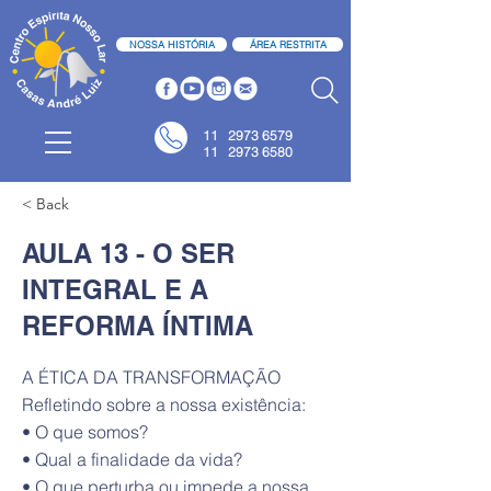
NOSSA HISTÓRIA
ÁREA RESTRITA
11
2973 6579
11 2973 6580
< Back
AULA 13 - O SER
INTEGRAL E A
REFORMA ÍNTIMA
A ÉTICA DA TRANSFORMAÇÃO
Refletindo sobre a nossa existência:
• O que somos?
• Qual a finalidade da vida?
• O que perturba ou impede a nossa